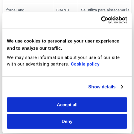
forceLang
BRAND
Se utiliza para almacenar la
preferencia de idioma de los v
cancel_flow_offer_acce
BRAND
Se utiliza para suprimir notifi
pted
después de que se completa e
We use cookies to personalize your user experience
proceso de cancelación
and to analyze our traffic.
We may share information about your use of our site
FLASH_MESSAGE
BRAND
Se utiliza para mostrar mensa
with our advertising partners.
Cookie policy
advertencia/error a usuarios 
autenticados
Show details
enableAutoRenewClose
BRAND
Se utiliza para suprimir la noti
d
del estado de la cuenta
Accept all
uninstallTimestamp
BRAND
Marca de tiempo utilizada par
controlar los precios del form
Deny
pedido después de una desins