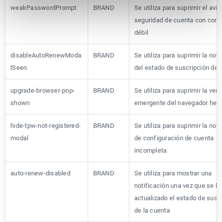
weakPasswordPrompt
BRAND
Se utiliza para suprimir el avi
seguridad de cuenta con cont
débil
disableAutoRenewModa
BRAND
Se utiliza para suprimir la noti
lSeen
del estado de suscripción de 
upgrade-browser-pop-
BRAND
Se utiliza para suprimir la ven
shown
emergente del navegador her
hide-tpw-not-registered-
BRAND
Se utiliza para suprimir la noti
modal
de configuración de cuenta
incompleta
auto-renew-disabled
BRAND
Se utiliza para mostrar una
notificación una vez que se h
actualizado el estado de susc
de la cuenta