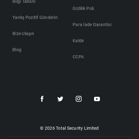
Bilgi Tabanı
Gizlilik Poli.
Yanlış Pozitif Gönderin
Para İade Garantisi
Bize Ulaşın
Kaldır
Blog
CCPA
Türkçe
Dansk
Polski
Türkçe
Svenska
Português
Norsk
© 2026 Total Security Limited
Nederlands