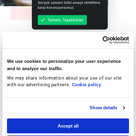
Mac’inizdeki tehditleri yok edin
We use cookies to personalize your user experience
Akıllı Tarama Planlayın
and to analyze our traffic.
Taramalarınızın saat gibi çalışmasını sağlayın ve sisteminizin
We may share information about your use of our site
daima güvende ve koruma altında kaldığından emin olun.
with our advertising partners.
Cookie policy
Dosyaları Karantinaya Alın
Show details
Zararlı olma ihtimali bulunan dosyaları tehdit oluşturma şansları
olmadan önce hemen karantinaya gönderin.
Accept all