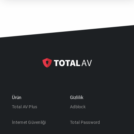
Mac için TotalAV™, gerçek zamanlı antivirüsün yanı sıra
Mac’inizin düzgün çalışmasına yardımcı olan bir dizi
temizlik aracı içerir. Mac uygulamasında ayrıca parola
kasası, güvenli oluşturma, saklama ve otomatik
doldurmanın yanı sıra VPN web güvenliği özellikleri
bulunur.
Ürün
Gizlilik
Total AV Plus
Adblock
İnternet Güvenliği
Total Password