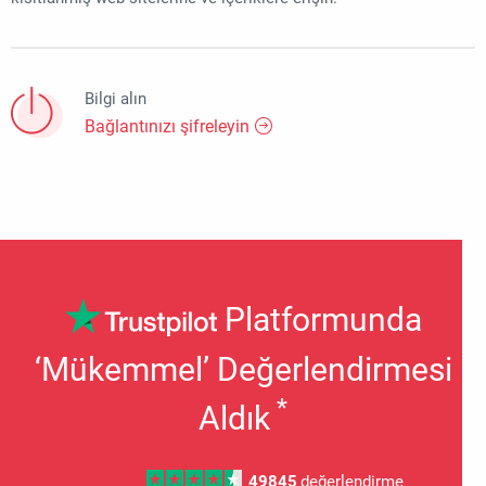
Bilgi alın
Bağlantınızı şifreleyin
Platformunda
‘Mükemmel’ Değerlendirmesi
*
Aldık
49845
değerlendirme