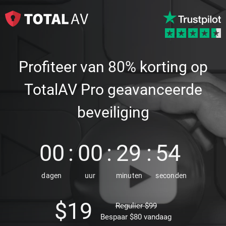
Profiteer van
80%
korting op
TotalAV Pro geavanceerde
beveiliging
00
00
29
54
dagen
uur
minuten
seconden
$
19
Regulier
$
99
Bespaar
$
80
vandaag