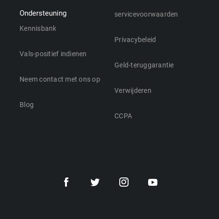
Ondersteuning
servicevoorwaarden
Kennisbank
Privacybeleid
Vals-positief indienen
Geld-teruggarantie
Neem contact met ons op
Verwijderen
Blog
CCPA
Nederlands
Dansk
Polski
Türkçe
Svenska
Português
Norsk