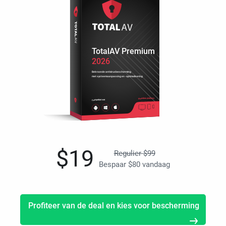
TotalAV Premium
2026
Bekroonde antivirusbescherming
met systeemaanpassing en -optimalisering
Meerdere platforms
Compatibel met
$
19
Regulier
$
99
Bespaar
$
80
vandaag
Profiteer van de deal en kies voor bescherming