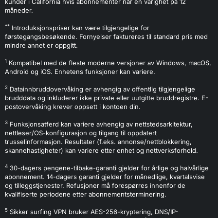
kunder i California hvis abonnementer når en varighet på 12
måneder.
**
Introduksjonspriser kan være tilgjengelige for
førstegangsbesøkende. Fornyelser faktureres til standard pris med
mindre annet er oppgitt.
1
Kompatibel med de fleste moderne versjoner av Windows, macOS,
Android og iOS. Enhetens funksjoner kan variere.
2
Datainnbruddovervåking er avhengig av offentlig tilgjengelige
brudddata og inkluderer ikke private eller uutgitte bruddregistre. E-
postovervåking krever oppsett i kontoen din.
3
Funksjonsatferd kan variere avhengig av nettstedsarkitektur,
nettleser/OS-konfigurasjon og tilgang til oppdatert
trusselinformasjon. Resultater (f.eks. annonse/nettblokkering,
skannehastigheter) kan variere etter enhet og nettverksforhold.
4
30-dagers pengene-tilbake-garanti gjelder for årlige og halvårlige
abonnement. 14-dagers garanti gjelder for månedlige, kvartalsvise
og tilleggstjenester. Refusjoner må forespørres innenfor de
kvalifiserte periodene etter abonnementsterminering.
5
Sikker surfing VPN bruker AES-256-kryptering, DNS/IP-