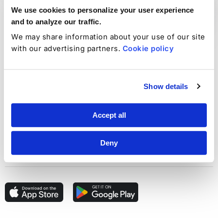
We use cookies to personalize your user experience
and to analyze our traffic.
Ta med WebShield. Overalt.
We may share information about your use of our site
with our advertising partners.
Cookie policy
Hold deg trygg på farten
Forbli beskyttet uansett hvor du er, fordi netttrusler ikke
Show details
bare angriper hjemme.
Accept all
For Android og iOS
Hold den lange rekken av nettkriminalitet i sjakk, både på
Deny
nettbrettet og smarttelefonen.