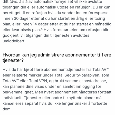
ditt (dvs. å slå av automatisk fornyelse) vil ikke avslutte
tilgangen din eller automatisk utløse en refusjon. Du er kun
berettiget til en refusjon hvis du sender inn en forespørsel
innen 30 dager etter at du har startet en årlig eller toårig
plan, eller innen 14 dager etter at du har startet en månedlig
4
eller kvartalsvis plan.
Hvis forespørselen om refusjon blir
godkjent, vil tilgangen din til tjenesten avsluttes
umiddelbart.
Hvordan kan jeg administrere abonnementer til flere
tjenester?
Hvis du har kjøpt flere abonnementstjenester fra TotalAV™
eller relaterte merker under Total Security-paraplyen, som
TotalAV™ eller Total VPN, og brukt samme e-postadresse,
kan planene dine vises under en samlet innlogging for
bekvemmelighet. Men hvert abonnement håndteres fortsatt
individuelt. Tjenester eller andre tilknyttede planer må
kanselleres separat hvis du ikke lenger ønsker å fortsette
dem.