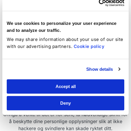
Autofyll og lagre påloggingsdetaljer med Chrome og
Firefox.
We use cookies to personalize your user experience
and to analyze our traffic.
We may share information about your use of our site
Finn ut mer
with our advertising partners.
Cookie policy
Lagre passord sikker
Show details
Vi anbefaler proaktiv personvern
Accept all
og beskyttelse
Deny
Unngå å vente til det er for sent, ta nødvendige skritt for
å beskytte dine personlige opplysninger slik at ikke
hackere og svindlere kan skade ryktet ditt.