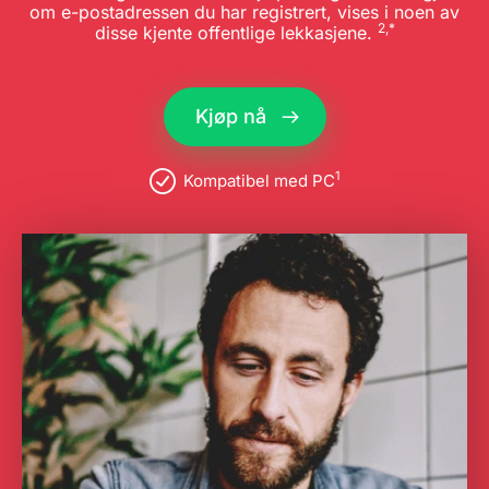
om e-postadressen du har registrert, vises i noen av
2,*
disse kjente offentlige lekkasjene.
Kjøp nå
1
Kompatibel med PC