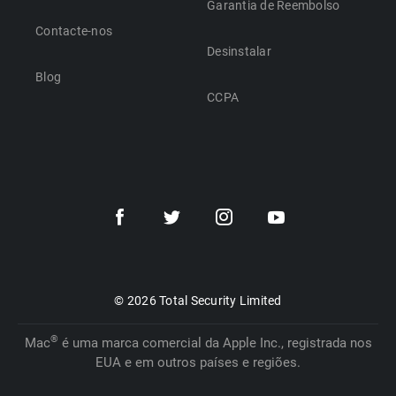
Garantia de Reembolso
Contacte-nos
Desinstalar
Blog
CCPA
Português
Dansk
Polski
Türkçe
Svenska
Português
Norsk
© 2026 Total Security Limited
Nederlands
Español
®
Mac
é uma marca comercial da Apple Inc., registrada nos
EUA e em outros países e regiões.
Deutsch
Français