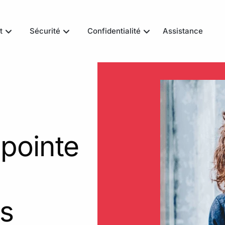
t
Sécurité
Confidentialité
Assistance
Antivirus
Adblock
 contre les
Protection en temps
Supprimez les pubs
n ligne
réel
indésirables
n Internet
VPN
Total Password
 pointe
 en ligne et
Chiffrez votre
Mettez vos mots de
connexion
passe à l'abri
n totale
WebShield
Protection de
s
l'identité
 en ligne
Surfez en toute
sécurité
Surveillance, alerte et