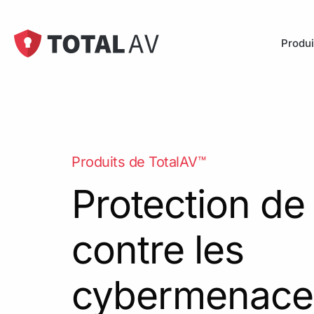
Produi
Plus
Protection
menaces e
Produits de TotalAV™
Protectio
Protection de
Protection
VPN
contre les
Protectio
cybermenace
Protection
intégrale