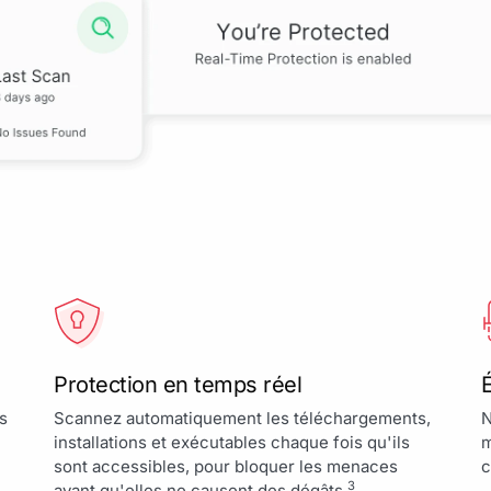
Protection en temps réel
É
es
Scannez automatiquement les téléchargements,
N
installations et exécutables chaque fois qu'ils
m
sont accessibles, pour bloquer les menaces
c
3
avant qu'elles ne causent des dégâts.