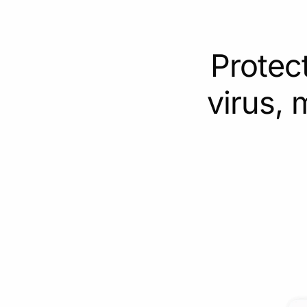
Protec
virus,