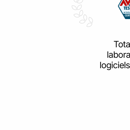
Tota
labora
logiciel