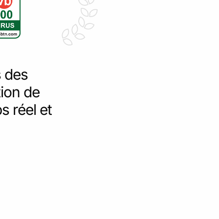
s des
tion de
s réel et