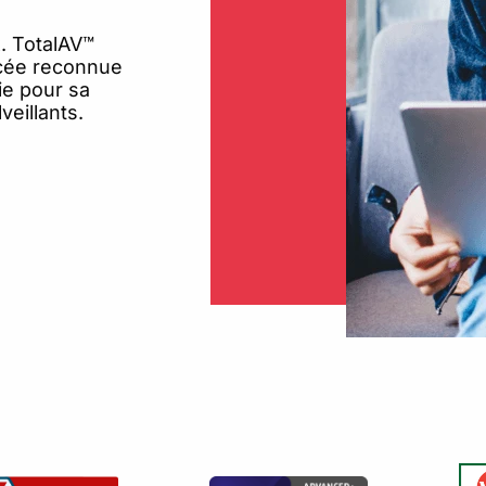
restauration
. TotalAV™
ncée reconnue
Violation de
ie pour sa
données
veillants.
Protégez vos
données personnelles