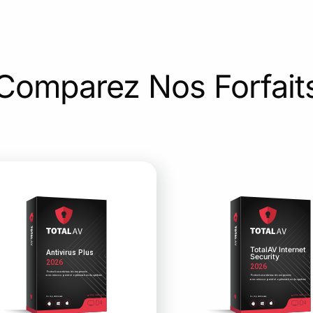
Comparez Nos Forfait
TotalAV Internet
Antivirus Plus
Security
2026
2026
Protection antivirus récompensée
avec mise au point et optimisation du système
Protection antivirus récompensée
avec mise au point et optimisation du système
Multiplateforme
Multiplateforme
Compatible avec
Compatible avec