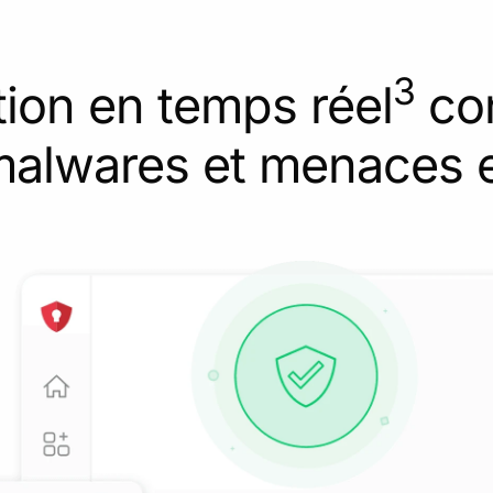
3
tion en temps réel
con
 malwares et menaces e