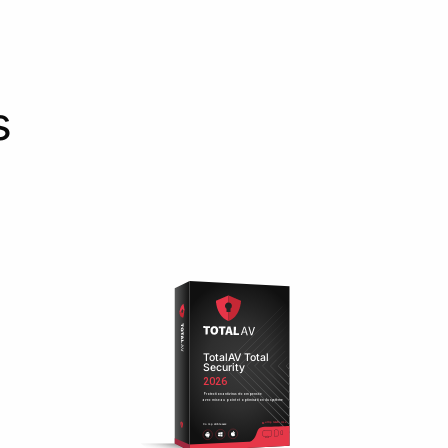
s
TotalAV Total
Security
2026
Protection antivirus récompensée
avec mise au point et optimisation du système
Multiplateforme
Compatible avec