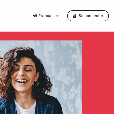
Français
Se connecter
Dansk
Deutsch
Français
English
Español
Italiano
Nederlands
Norsk
Polski
Português
Svenska
Česky
Türkçe