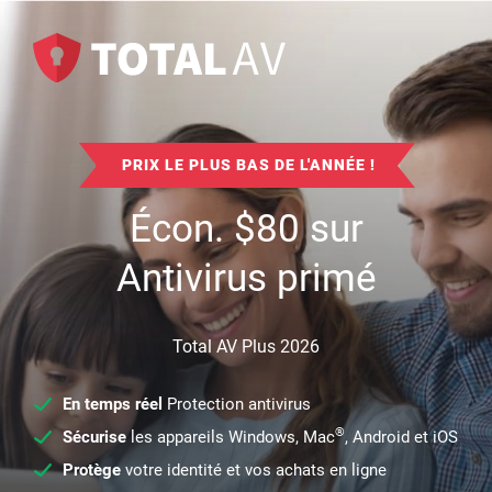
PRIX LE PLUS BAS DE L'ANNÉE !
Écon.
$
80
sur
Antivirus primé
Total AV Plus 2026
En temps réel
Protection antivirus
®
Sécurise
les appareils Windows, Mac
, Android et iOS
Protège
votre identité et vos achats en ligne