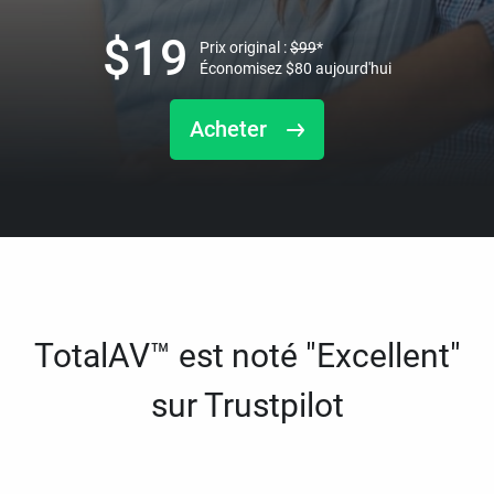
$
19
Prix original :
$
99
*
Économisez
$
80
aujourd'hui
Acheter
TotalAV™ est noté "Excellent"
sur Trustpilot