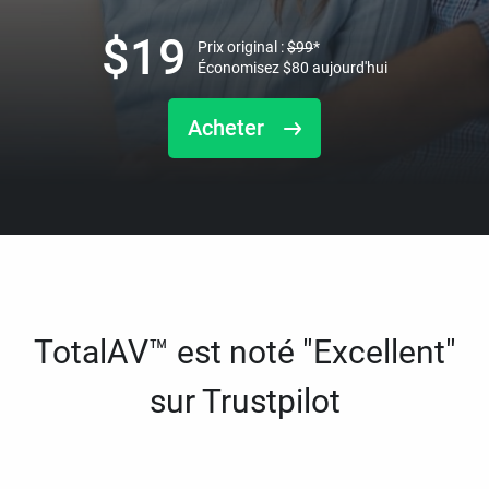
$
19
Prix original :
$
99
*
Économisez
$
80
aujourd'hui
Acheter
TotalAV™ est noté "Excellent"
sur Trustpilot