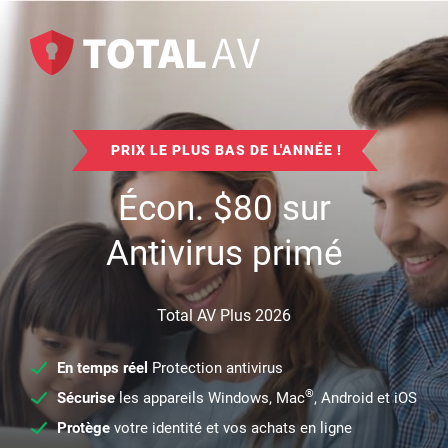
PRIX LE PLUS BAS DE L'ANNÉE !
Écon.
$
80
sur
Antivirus primé
Total AV Plus 2026
En temps réel
Protection antivirus
®
Sécurise
les appareils Windows, Mac
, Android et iOS
Protège
votre identité et vos achats en ligne