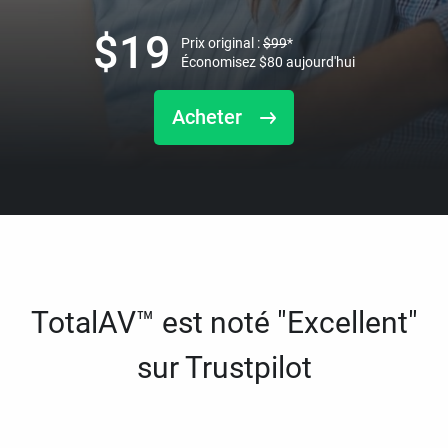
$
19
Prix original :
$
99
*
Économisez
$
80
aujourd'hui
Acheter
TotalAV™ est noté "Excellent"
sur Trustpilot