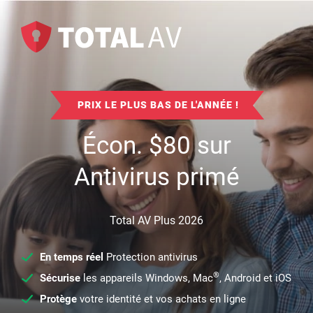
PRIX LE PLUS BAS DE L'ANNÉE !
Écon.
$
80
sur
Antivirus primé
Total AV Plus 2026
En temps réel
Protection antivirus
®
Sécurise
les appareils Windows, Mac
, Android et iOS
Protège
votre identité et vos achats en ligne