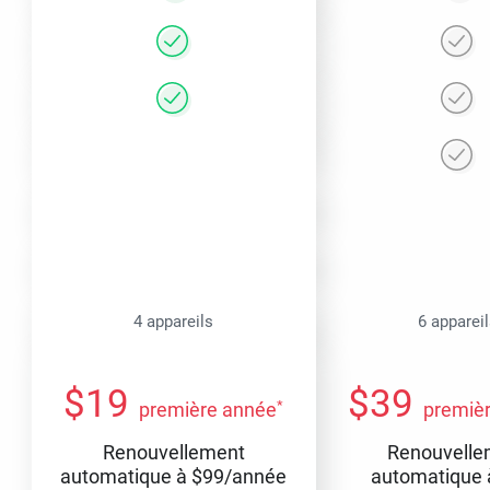
4 appareils
6 apparei
$
19
$
39
*
première année
premiè
Renouvellement
Renouvelle
automatique à
$
99
/année
automatique