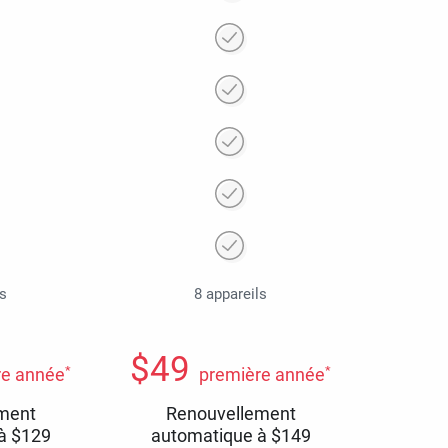
ls
8 appareils
$
49
*
*
re année
première année
ment
Renouvellement
 à
$
129
automatique à
$
149