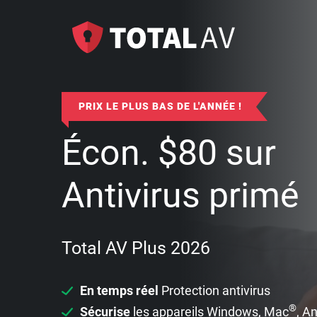
PRIX LE PLUS BAS DE L'ANNÉE !
Écon.
$
80
sur
Antivirus primé
Total AV Plus 2026
En temps réel
Protection antivirus
®
Sécurise
les appareils Windows, Mac
, A