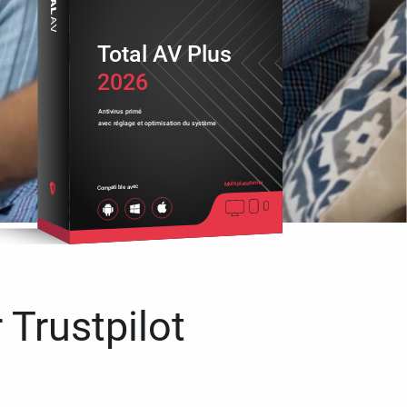
Total AV Plus
2026
Antivirus primé
avec réglage et optimisation du système
Multiplateforme
Compatible avec
 Trustpilot