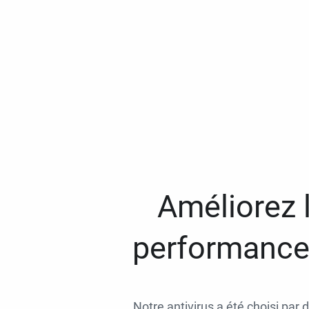
Améliorez l
performances
Notre antivirus a été choisi par 