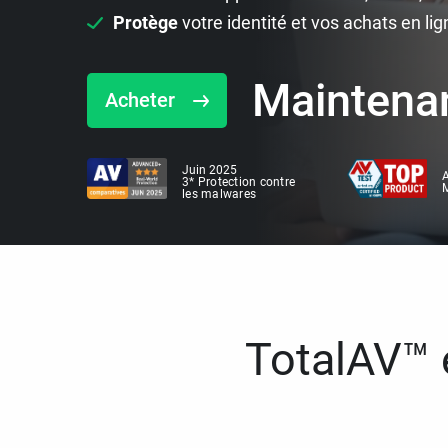
Protège
votre identité et vos achats en lig
Maintena
Acheter
Juin 2025
A
3* Protection contre
M
les malwares
TotalAV™ e