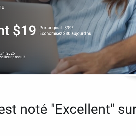
ne
nt
$
19
Prix original :
$
99
*
Économisez
$
80
aujourd'hui
vril 2025
eilleur produit
st noté "Excellent" sur