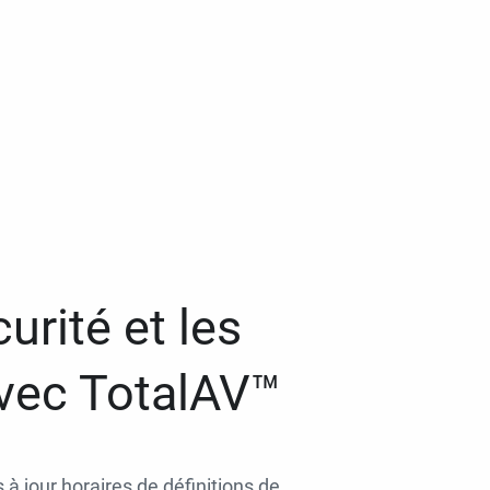
urité et les
avec TotalAV™
 à jour horaires de définitions de