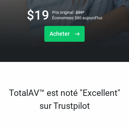
$
19
Prix original :
$
99
*
Économisez
$
80
aujourd'hui
Acheter
TotalAV™ est noté "Excellent"
sur Trustpilot