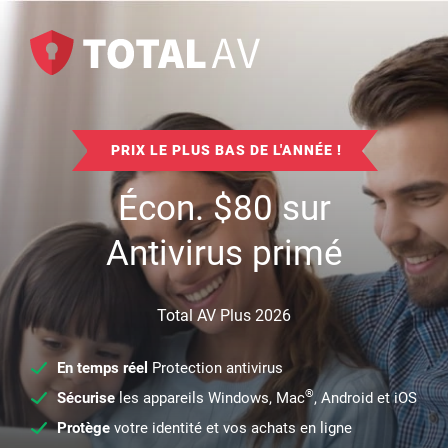
PRIX LE PLUS BAS DE L'ANNÉE !
Écon.
$
80
sur
Antivirus primé
Total AV Plus 2026
En temps réel
Protection antivirus
®
Sécurise
les appareils Windows, Mac
, Android et iOS
Protège
votre identité et vos achats en ligne