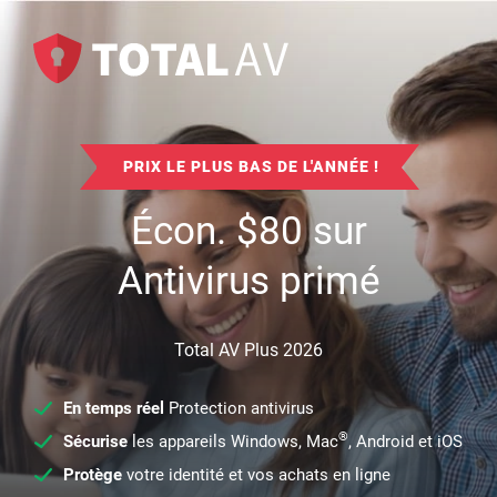
PRIX LE PLUS BAS DE L'ANNÉE !
Écon.
$
80
sur
Antivirus primé
Total AV Plus 2026
En temps réel
Protection antivirus
®
Sécurise
les appareils Windows, Mac
, Android et iOS
Protège
votre identité et vos achats en ligne