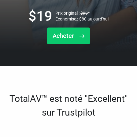
$
19
Prix original :
$
99
*
Économisez
$
80
aujourd'hui
Acheter
TotalAV™ est noté "Excellent"
sur Trustpilot