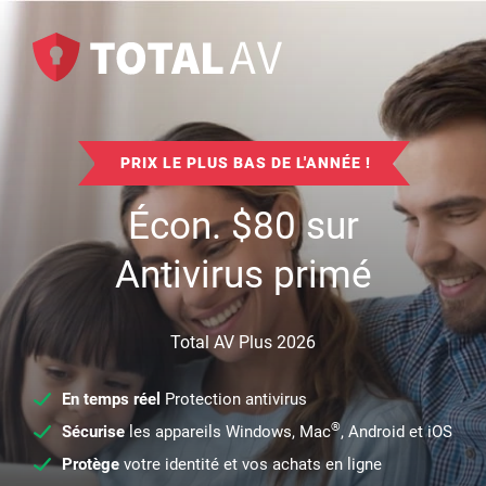
PRIX LE PLUS BAS DE L'ANNÉE !
Écon.
$
80
sur
Antivirus primé
Total AV Plus 2026
En temps réel
Protection antivirus
®
Sécurise
les appareils Windows, Mac
, Android et iOS
Protège
votre identité et vos achats en ligne