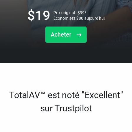
$
19
Prix original :
$
99
*
Économisez
$
80
aujourd'hui
Acheter
TotalAV™ est noté "Excellent"
sur Trustpilot