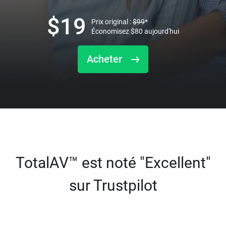
$
19
Prix original :
$
99
*
Économisez
$
80
aujourd'hui
Acheter
TotalAV™ est noté "Excellent"
sur Trustpilot