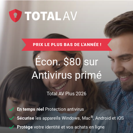
PRIX LE PLUS BAS DE L'ANNÉE !
Écon.
$
80
sur
Antivirus primé
Total AV Plus 2026
En temps réel
Protection antivirus
®
Sécurise
les appareils Windows, Mac
, Android et iOS
Protège
votre identité et vos achats en ligne