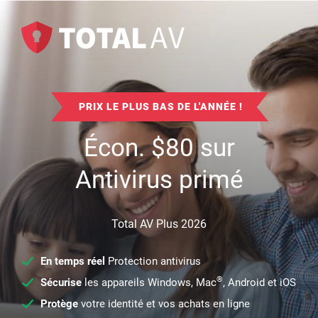
PRIX LE PLUS BAS DE L'ANNÉE !
Écon.
$
80
sur
Antivirus primé
Total AV Plus 2026
En temps réel
Protection antivirus
®
Sécurise
les appareils Windows, Mac
, Android et iOS
Protège
votre identité et vos achats en ligne