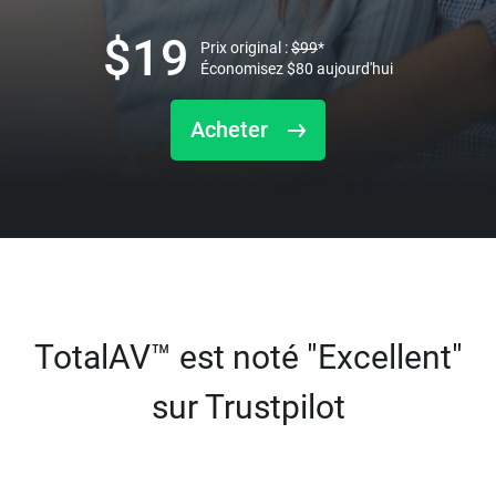
$
19
Prix original :
$
99
*
Économisez
$
80
aujourd'hui
Acheter
TotalAV™ est noté "Excellent"
sur Trustpilot