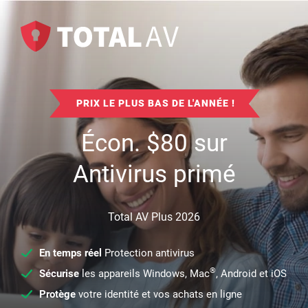
PRIX LE PLUS BAS DE L'ANNÉE !
Écon.
$
80
sur
Antivirus primé
Total AV Plus 2026
En temps réel
Protection antivirus
®
Sécurise
les appareils Windows, Mac
, Android et iOS
Protège
votre identité et vos achats en ligne