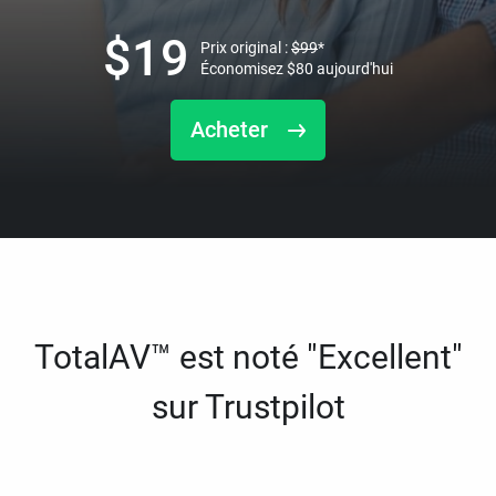
$
19
Prix original :
$
99
*
Économisez
$
80
aujourd'hui
Acheter
TotalAV™ est noté "Excellent"
sur Trustpilot