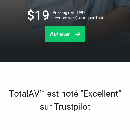
$
19
Prix original :
$
99
*
Économisez
$
80
aujourd'hui
Acheter
TotalAV™ est noté "Excellent"
sur Trustpilot