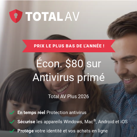
PRIX LE PLUS BAS DE L'ANNÉE !
Écon.
$
80
sur
Antivirus primé
Total AV Plus 2026
En temps réel
Protection antivirus
®
Sécurise
les appareils Windows, Mac
, Android et iOS
Protège
votre identité et vos achats en ligne