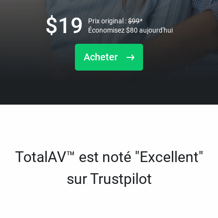
$
19
Prix original :
$
99
*
Économisez
$
80
aujourd'hui
Acheter
TotalAV™ est noté "Excellent"
sur Trustpilot