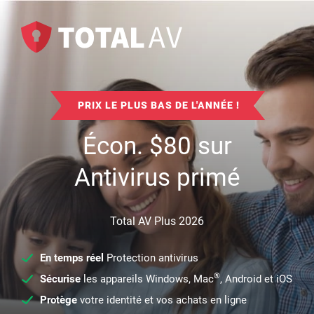
PRIX LE PLUS BAS DE L'ANNÉE !
Écon.
$
80
sur
Antivirus primé
Total AV Plus 2026
En temps réel
Protection antivirus
®
Sécurise
les appareils Windows, Mac
, Android et iOS
Protège
votre identité et vos achats en ligne