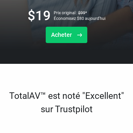
$
19
Prix original :
$
99
*
Économisez
$
80
aujourd'hui
Acheter
TotalAV™ est noté "Excellent"
sur Trustpilot