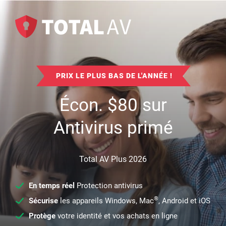
PRIX LE PLUS BAS DE L'ANNÉE !
Écon.
$
80
sur
Antivirus primé
Total AV Plus 2026
En temps réel
Protection antivirus
®
Sécurise
les appareils Windows, Mac
, Android et iOS
Protège
votre identité et vos achats en ligne