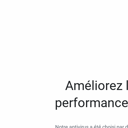
Améliorez l
performances
Notre antivirus a été choisi par 