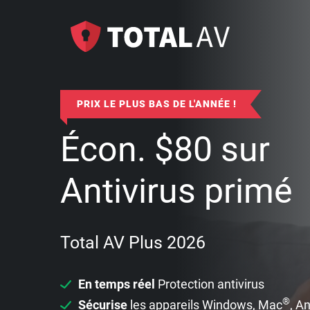
PRIX LE PLUS BAS DE L'ANNÉE !
Écon.
$
80
sur
Antivirus primé
Total AV Plus 2026
En temps réel
Protection antivirus
®
Sécurise
les appareils Windows, Mac
, A