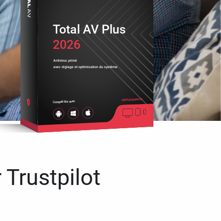
Total AV Plus
2026
Antivirus primé
avec réglage et optimisation du système
Multiplateforme
Compatible avec
 Trustpilot