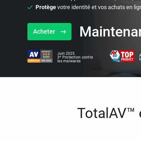
Protège
votre identité et vos achats en lig
Maintena
Acheter
Juin 2025
A
3* Protection contre
M
les malwares
TotalAV™ e