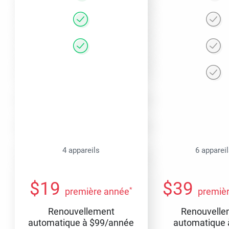
4 appareils
6 apparei
$
19
$
39
*
première année
premiè
Renouvellement
Renouvelle
automatique à
$
99
/année
automatique