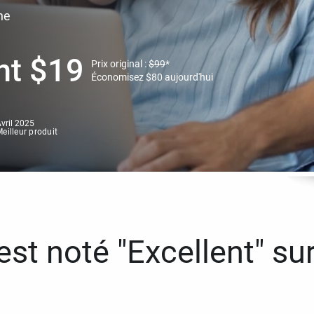
ne
nt
$
19
Prix original :
$
99
*
Économisez
$
80
aujourd'hui
vril 2025
eilleur produit
st noté "Excellent" sur