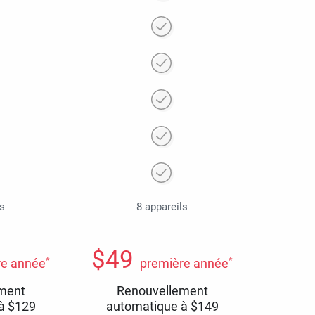
ls
8 appareils
$
49
*
*
re année
première année
ment
Renouvellement
 à
$
129
automatique à
$
149