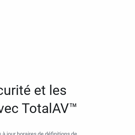
urité et les
avec TotalAV™
 à jour horaires de définitions de