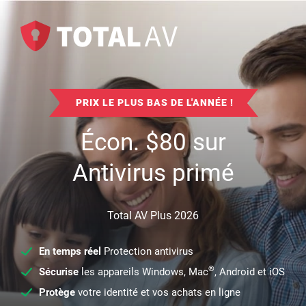
PRIX LE PLUS BAS DE L'ANNÉE !
Écon.
$
80
sur
Antivirus primé
Total AV Plus 2026
En temps réel
Protection antivirus
®
Sécurise
les appareils Windows, Mac
, Android et iOS
Protège
votre identité et vos achats en ligne