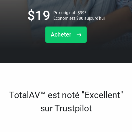
$
19
Prix original :
$
99
*
Économisez
$
80
aujourd'hui
Acheter
TotalAV™ est noté "Excellent"
sur Trustpilot