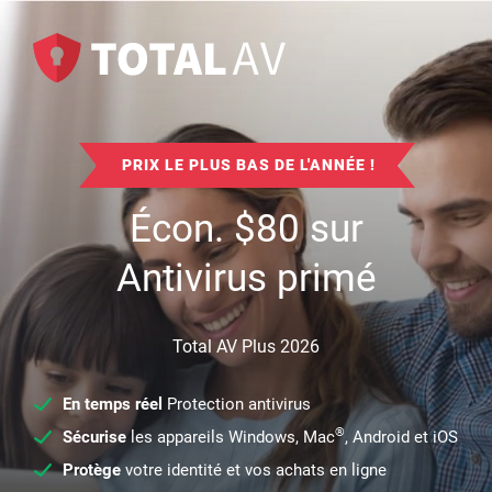
PRIX LE PLUS BAS DE L'ANNÉE !
Écon.
$
80
sur
Antivirus primé
Total AV Plus 2026
En temps réel
Protection antivirus
®
Sécurise
les appareils Windows, Mac
, Android et iOS
Protège
votre identité et vos achats en ligne