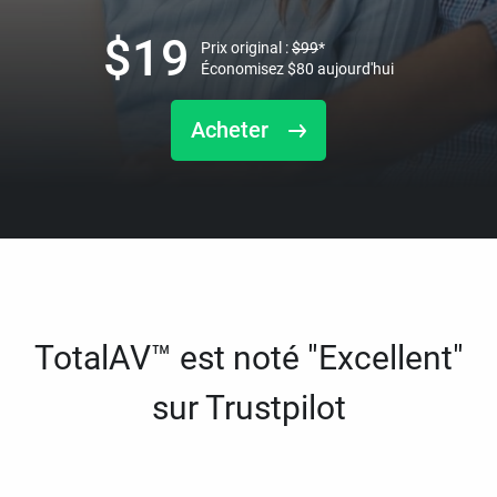
$
19
Prix original :
$
99
*
Économisez
$
80
aujourd'hui
Acheter
TotalAV™ est noté "Excellent"
sur Trustpilot