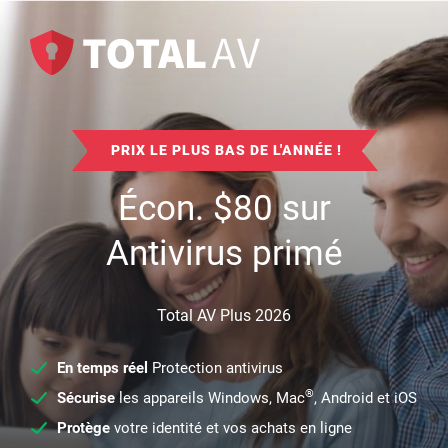
PRIX LE PLUS BAS DE L'ANNÉE !
Écon.
$
80
sur
Antivirus primé
Total AV Plus 2026
En temps réel
Protection antivirus
®
Sécurise
les appareils Windows, Mac
, Android et iOS
Protège
votre identité et vos achats en ligne