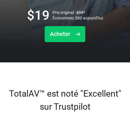
$
19
Prix original :
$
99
*
Économisez
$
80
aujourd'hui
Acheter
TotalAV™ est noté "Excellent"
sur Trustpilot