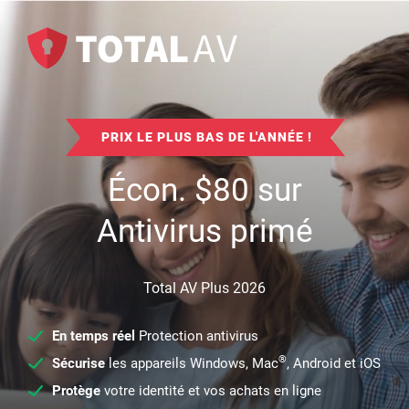
PRIX LE PLUS BAS DE L'ANNÉE !
Écon.
$
80
sur
Antivirus primé
Total AV Plus 2026
En temps réel
Protection antivirus
®
Sécurise
les appareils Windows, Mac
, Android et iOS
Protège
votre identité et vos achats en ligne