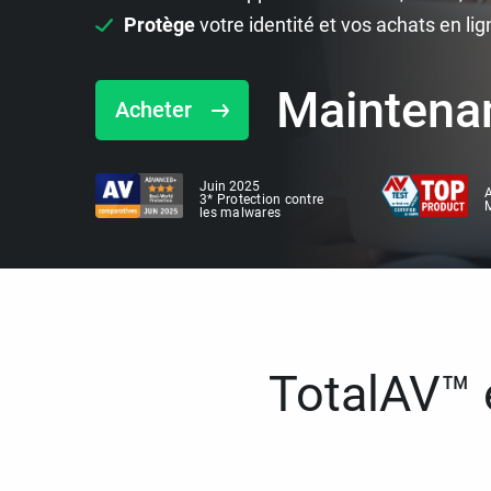
Protège
votre identité et vos achats en lig
Maintena
Acheter
Juin 2025
A
3* Protection contre
M
les malwares
TotalAV™ e