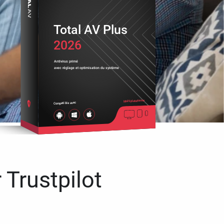
Total AV Plus
2026
Antivirus primé
avec réglage et optimisation du système
Multiplateforme
Compatible avec
 Trustpilot