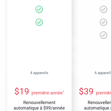
4 appareils
6 apparei
$
19
$
39
*
première année
premiè
Renouvellement
Renouvelle
automatique à
$
99
/année
automatique