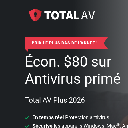
PRIX LE PLUS BAS DE L'ANNÉE !
Écon.
$
80
sur
Antivirus primé
Total AV Plus 2026
En temps réel
Protection antivirus
®
Sécurise
les appareils Windows, Mac
, A