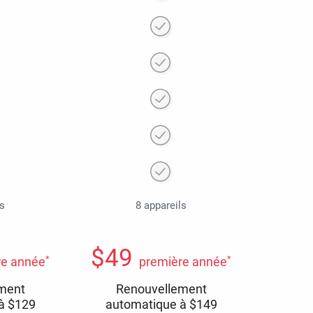
ls
8 appareils
$
49
*
*
re année
première année
ment
Renouvellement
 à
$
129
automatique à
$
149