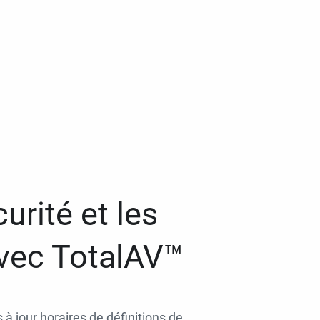
urité et les
avec TotalAV™
 à jour horaires de définitions de