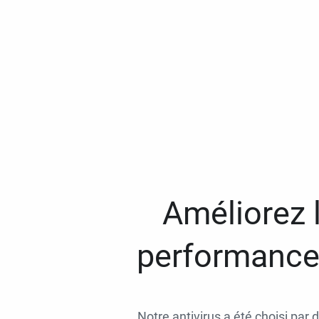
Améliorez l
performances
Notre antivirus a été choisi par 