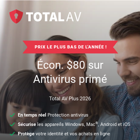
PRIX LE PLUS BAS DE L'ANNÉE !
Écon.
$
80
sur
Antivirus primé
Total AV Plus 2026
En temps réel
Protection antivirus
®
Sécurise
les appareils Windows, Mac
, Android et iOS
Protège
votre identité et vos achats en ligne