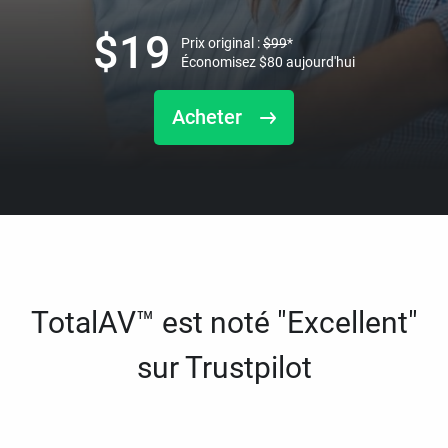
$
19
Prix original :
$
99
*
Économisez
$
80
aujourd'hui
Acheter
TotalAV™ est noté "Excellent"
sur Trustpilot