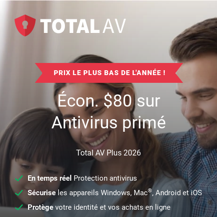
PRIX LE PLUS BAS DE L'ANNÉE !
Écon.
$
80
sur
Antivirus primé
Total AV Plus 2026
En temps réel
Protection antivirus
®
Sécurise
les appareils Windows, Mac
, Android et iOS
Protège
votre identité et vos achats en ligne