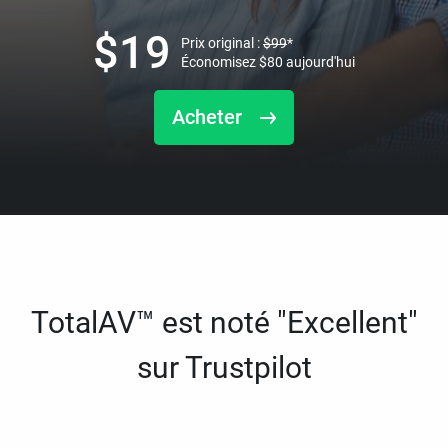
$
19
Prix original :
$
99
*
Économisez
$
80
aujourd'hui
Acheter
TotalAV™ est noté "Excellent"
sur Trustpilot