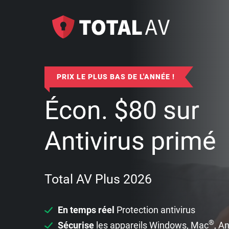
PRIX LE PLUS BAS DE L'ANNÉE !
Écon.
$
80
sur
Antivirus primé
Total AV Plus 2026
En temps réel
Protection antivirus
®
Sécurise
les appareils Windows, Mac
, A