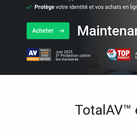
Protège
votre identité et vos achats en lig
Maintena
Acheter
Juin 2025
A
3* Protection contre
M
les malwares
TotalAV™ e