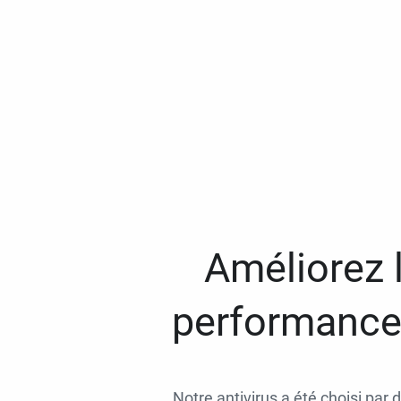
Améliorez l
performances
Notre antivirus a été choisi par 