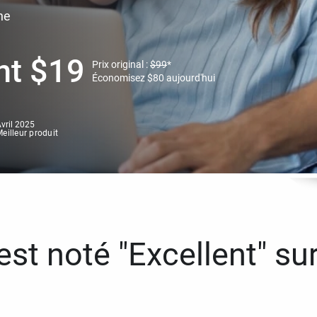
ne
nt
$
19
Prix original :
$
99
*
Économisez
$
80
aujourd'hui
vril 2025
eilleur produit
st noté "Excellent" sur