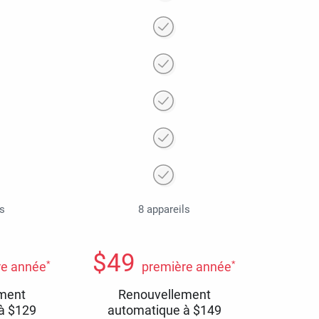
ls
8 appareils
$
49
*
*
re année
première année
ment
Renouvellement
 à
$
129
automatique à
$
149