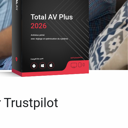
Total AV Plus
2026
Antivirus primé
avec réglage et optimisation du système
Multiplateforme
Compatible avec
 Trustpilot