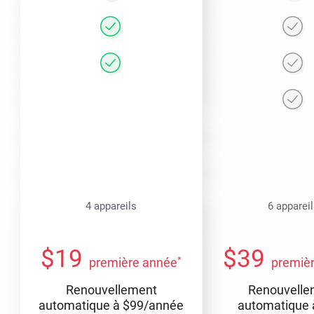
4 appareils
6 apparei
$
19
$
39
*
première année
premiè
Renouvellement
Renouvelle
automatique à
$
99
/année
automatique