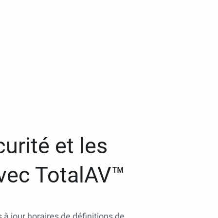
urité et les
avec TotalAV™
 à jour horaires de définitions de