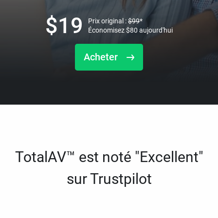
$
19
Prix original :
$
99
*
Économisez
$
80
aujourd'hui
Acheter
TotalAV™ est noté "Excellent"
sur Trustpilot