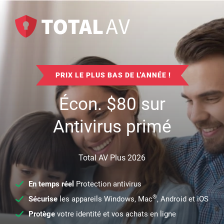
PRIX LE PLUS BAS DE L'ANNÉE !
Écon.
$
80
sur
Antivirus primé
Total AV Plus 2026
En temps réel
Protection antivirus
®
Sécurise
les appareils Windows, Mac
, Android et iOS
Protège
votre identité et vos achats en ligne