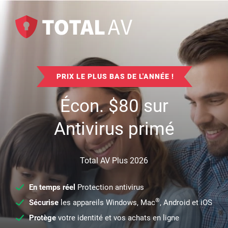
PRIX LE PLUS BAS DE L'ANNÉE !
Écon.
$
80
sur
Antivirus primé
Total AV Plus 2026
En temps réel
Protection antivirus
®
Sécurise
les appareils Windows, Mac
, Android et iOS
Protège
votre identité et vos achats en ligne