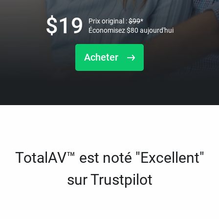
$
19
Prix original :
$
99
*
Économisez
$
80
aujourd'hui
Acheter
TotalAV™ est noté "Excellent"
sur Trustpilot