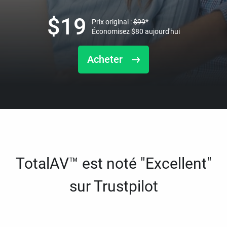
$
19
Prix original :
$
99
*
Économisez
$
80
aujourd'hui
Acheter
TotalAV™ est noté "Excellent"
sur Trustpilot