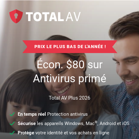
PRIX LE PLUS BAS DE L'ANNÉE !
Écon.
$
80
sur
Antivirus primé
Total AV Plus 2026
En temps réel
Protection antivirus
®
Sécurise
les appareils Windows, Mac
, Android et iOS
Protège
votre identité et vos achats en ligne