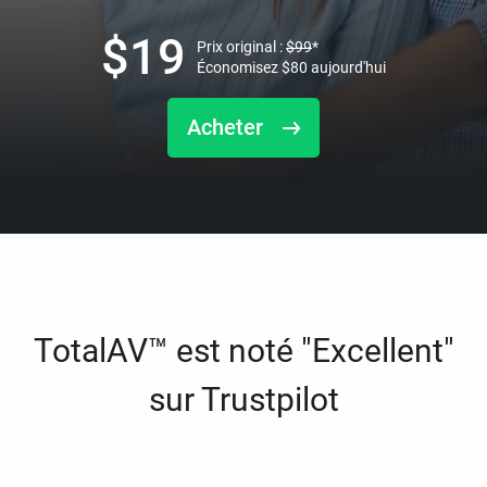
$
19
Prix original :
$
99
*
Économisez
$
80
aujourd'hui
Acheter
TotalAV™ est noté "Excellent"
sur Trustpilot