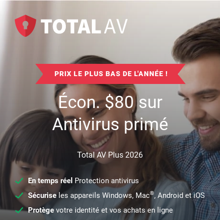
PRIX LE PLUS BAS DE L'ANNÉE !
Écon.
$
80
sur
Antivirus primé
Total AV Plus 2026
En temps réel
Protection antivirus
®
Sécurise
les appareils Windows, Mac
, Android et iOS
Protège
votre identité et vos achats en ligne