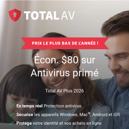
PRIX LE PLUS BAS DE L'ANNÉE !
Écon.
$
80
sur
Antivirus primé
Total AV Plus 2026
En temps réel
Protection antivirus
®
Sécurise
les appareils Windows, Mac
, Android et iOS
Protège
votre identité et vos achats en ligne