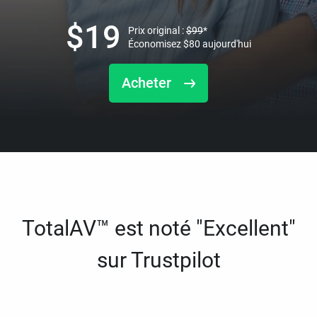
$
19
Prix original :
$
99
*
Économisez
$
80
aujourd'hui
Acheter
TotalAV™ est noté "Excellent"
sur Trustpilot