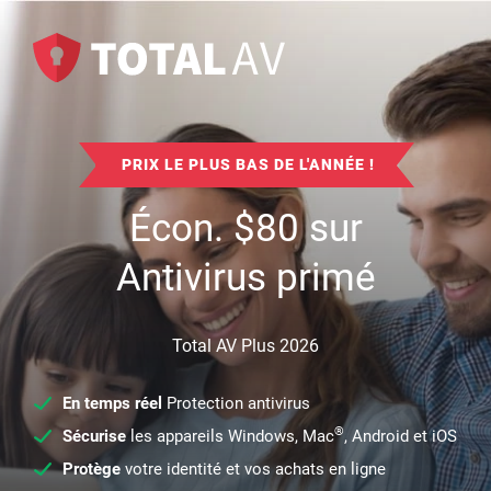
PRIX LE PLUS BAS DE L'ANNÉE !
Écon.
$
80
sur
Antivirus primé
Total AV Plus 2026
En temps réel
Protection antivirus
®
Sécurise
les appareils Windows, Mac
, Android et iOS
Protège
votre identité et vos achats en ligne