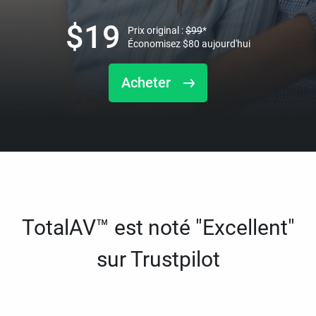
$
19
Prix original :
$
99
*
Économisez
$
80
aujourd'hui
Acheter
TotalAV™ est noté "Excellent"
sur Trustpilot