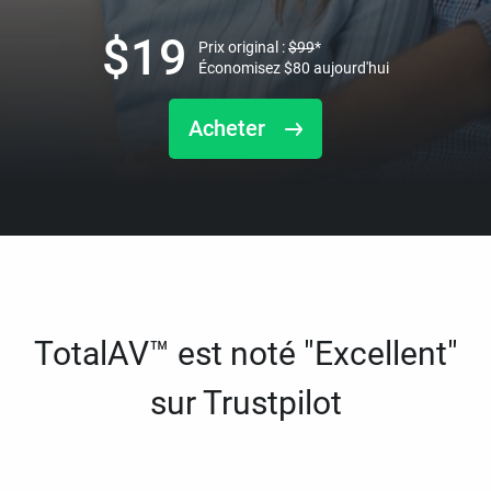
$
19
Prix original :
$
99
*
Économisez
$
80
aujourd'hui
Acheter
TotalAV™ est noté "Excellent"
sur Trustpilot