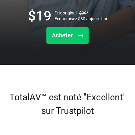
$
19
Prix original :
$
99
*
Économisez
$
80
aujourd'hui
Acheter
TotalAV™ est noté "Excellent"
sur Trustpilot