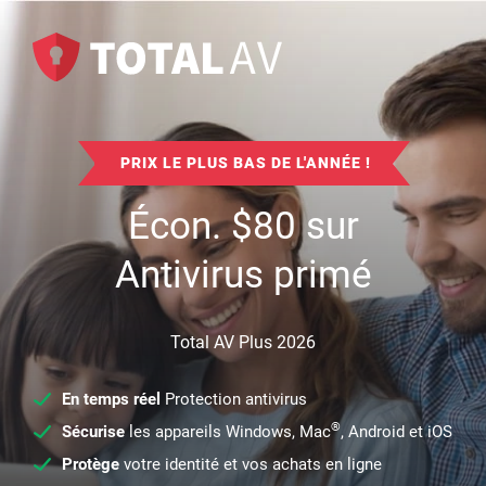
PRIX LE PLUS BAS DE L'ANNÉE !
Écon.
$
80
sur
Antivirus primé
Total AV Plus 2026
En temps réel
Protection antivirus
®
Sécurise
les appareils Windows, Mac
, Android et iOS
Protège
votre identité et vos achats en ligne