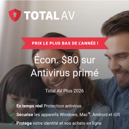
PRIX LE PLUS BAS DE L'ANNÉE !
Écon.
$
80
sur
Antivirus primé
Total AV Plus 2026
En temps réel
Protection antivirus
®
Sécurise
les appareils Windows, Mac
, Android et iOS
Protège
votre identité et vos achats en ligne