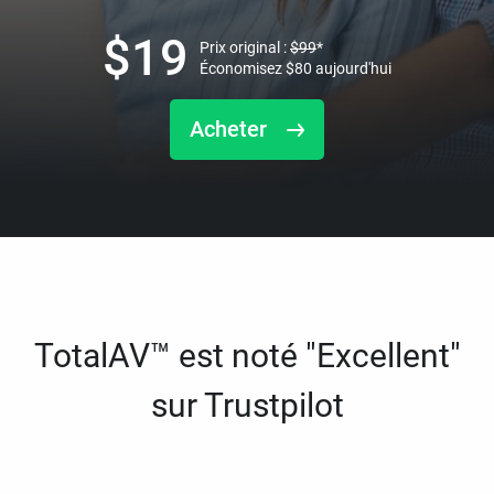
$
19
Prix original :
$
99
*
Économisez
$
80
aujourd'hui
Acheter
TotalAV™ est noté "Excellent"
sur Trustpilot