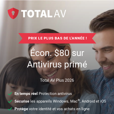
PRIX LE PLUS BAS DE L'ANNÉE !
Écon.
$
80
sur
Antivirus primé
Total AV Plus 2026
En temps réel
Protection antivirus
®
Sécurise
les appareils Windows, Mac
, Android et iOS
Protège
votre identité et vos achats en ligne