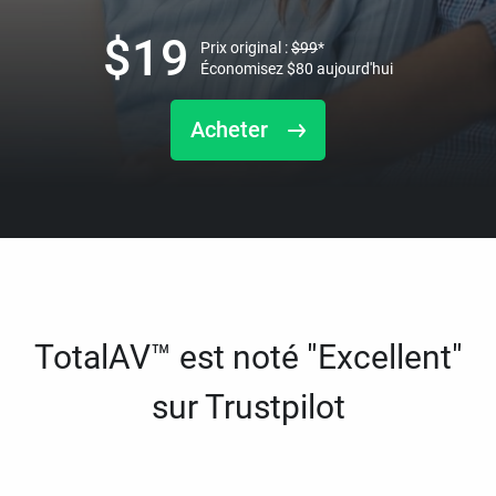
$
19
Prix original :
$
99
*
Économisez
$
80
aujourd'hui
Acheter
TotalAV™ est noté "Excellent"
sur Trustpilot