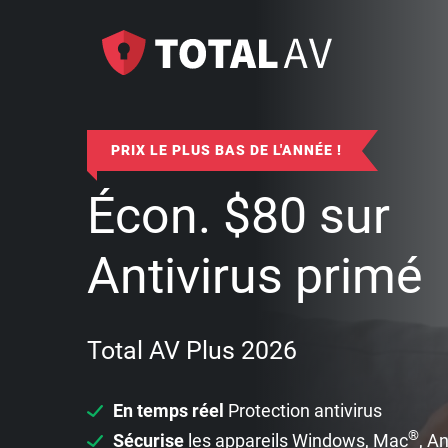
PRIX LE PLUS BAS DE L'ANNÉE !
Écon.
$
80
sur
Antivirus primé
Total AV Plus 2026
En temps réel
Protection antivirus
®
Sécurise
les appareils Windows, Mac
, A