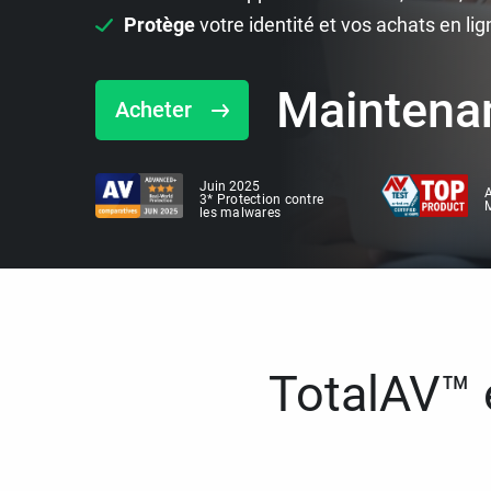
Protège
votre identité et vos achats en lig
Maintena
Acheter
Juin 2025
A
3* Protection contre
M
les malwares
TotalAV™ e