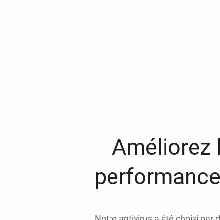
Améliorez l
performances
Notre antivirus a été choisi par 