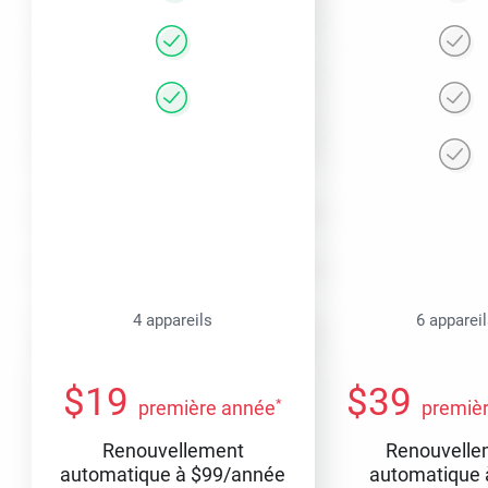
4 appareils
6 apparei
$
19
$
39
*
première année
premiè
Renouvellement
Renouvelle
automatique à
$
99
/année
automatique