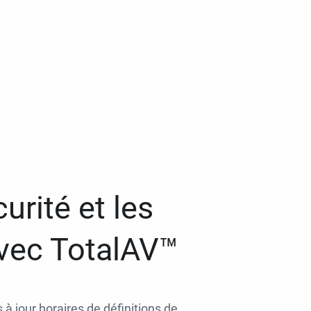
urité et les
avec TotalAV™
 à jour horaires de définitions de