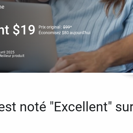
ne
nt
$
19
Prix original :
$
99
*
Économisez
$
80
aujourd'hui
vril 2025
eilleur produit
st noté "Excellent" sur