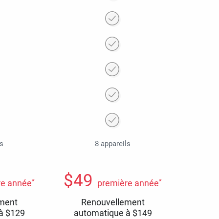
ls
8 appareils
$
49
*
*
re année
première année
ment
Renouvellement
 à
$
129
automatique à
$
149