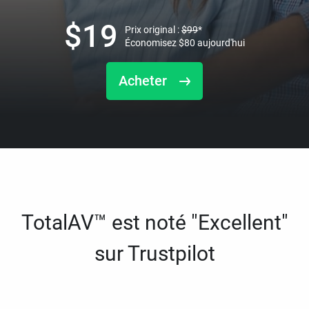
$
19
Prix original :
$
99
*
Économisez
$
80
aujourd'hui
Acheter
TotalAV™ est noté "Excellent"
sur Trustpilot