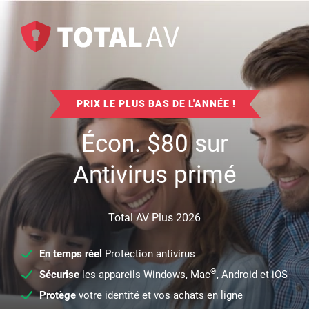
PRIX LE PLUS BAS DE L'ANNÉE !
Écon.
$
80
sur
Antivirus primé
Total AV Plus 2026
En temps réel
Protection antivirus
®
Sécurise
les appareils Windows, Mac
, Android et iOS
Protège
votre identité et vos achats en ligne