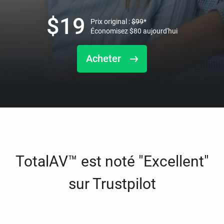
$
19
Prix original :
$
99
*
Économisez
$
80
aujourd'hui
Acheter
TotalAV™ est noté "Excellent"
sur Trustpilot