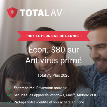
PRIX LE PLUS BAS DE L'ANNÉE !
Écon.
$
80
sur
Antivirus primé
Total AV Plus 2026
En temps réel
Protection antivirus
®
Sécurise
les appareils Windows, Mac
, Android et iOS
Protège
votre identité et vos achats en ligne