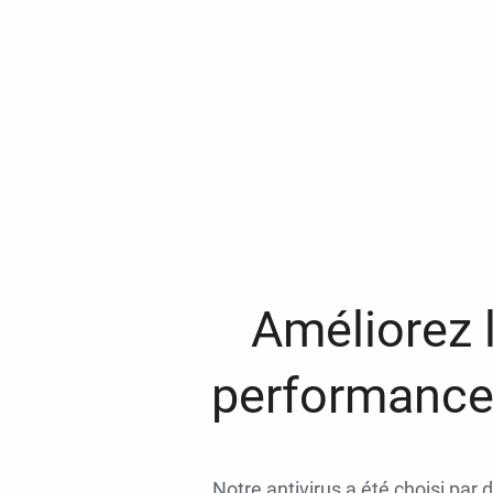
Améliorez l
performances
Notre antivirus a été choisi par 