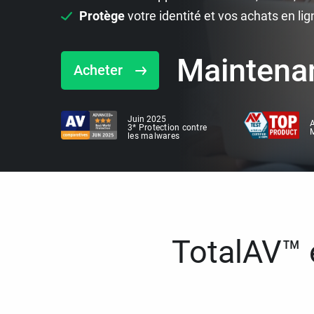
Protège
votre identité et vos achats en lig
Maintena
Acheter
Juin 2025
A
3* Protection contre
M
les malwares
TotalAV™ e