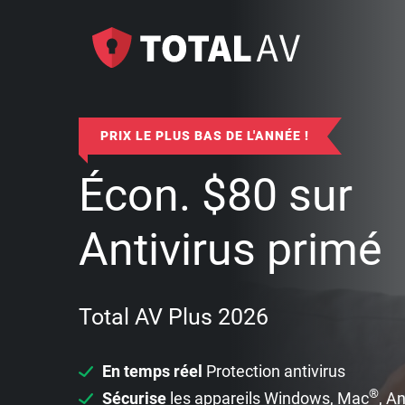
PRIX LE PLUS BAS DE L'ANNÉE !
Écon.
$
80
sur
Antivirus primé
Total AV Plus 2026
En temps réel
Protection antivirus
®
Sécurise
les appareils Windows, Mac
, A