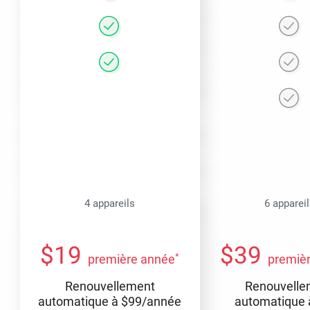
4 appareils
6 apparei
$
19
$
39
*
première année
premiè
Renouvellement
Renouvelle
automatique à
$
99
/année
automatique