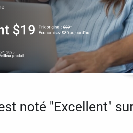
ne
nt
$
19
Prix original :
$
99
*
Économisez
$
80
aujourd'hui
vril 2025
eilleur produit
st noté "Excellent" sur