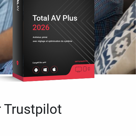
Total AV Plus
2026
Antivirus primé
avec réglage et optimisation du système
Multiplateforme
Compatible avec
 Trustpilot