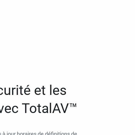
urité et les
avec TotalAV™
 à jour horaires de définitions de