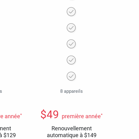
ls
8 appareils
$
49
*
*
re année
première année
ment
Renouvellement
 à
$
129
automatique à
$
149