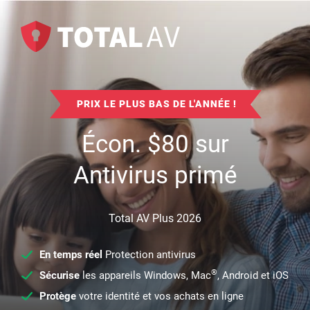
PRIX LE PLUS BAS DE L'ANNÉE !
Écon.
$
80
sur
Antivirus primé
Total AV Plus 2026
En temps réel
Protection antivirus
®
Sécurise
les appareils Windows, Mac
, Android et iOS
Protège
votre identité et vos achats en ligne