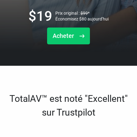
$
19
Prix original :
$
99
*
Économisez
$
80
aujourd'hui
Acheter
TotalAV™ est noté "Excellent"
sur Trustpilot