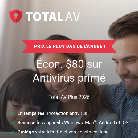
PRIX LE PLUS BAS DE L'ANNÉE !
Écon.
$
80
sur
Antivirus primé
Total AV Plus 2026
En temps réel
Protection antivirus
®
Sécurise
les appareils Windows, Mac
, Android et iOS
Protège
votre identité et vos achats en ligne