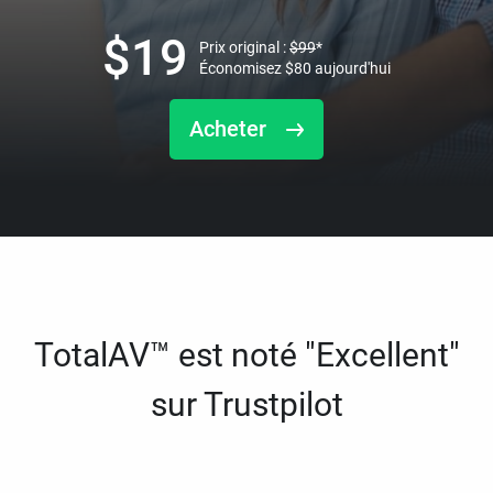
$
19
Prix original :
$
99
*
Économisez
$
80
aujourd'hui
Acheter
TotalAV™ est noté "Excellent"
sur Trustpilot