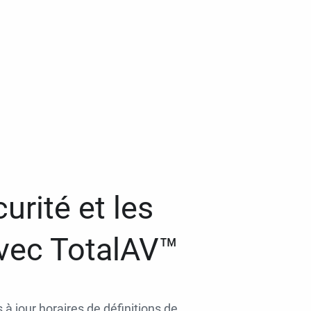
urité et les
avec TotalAV™
 à jour horaires de définitions de