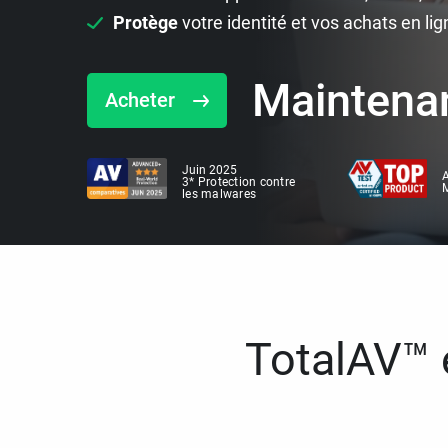
Protège
votre identité et vos achats en lig
Maintena
Acheter
Juin 2025
A
3* Protection contre
M
les malwares
TotalAV™ e