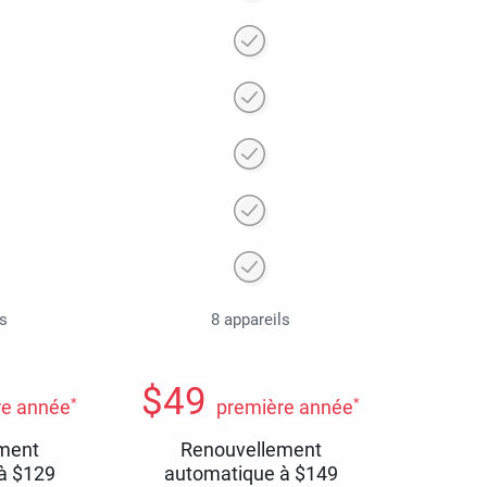
ls
8 appareils
$
49
*
*
re année
première année
ment
Renouvellement
 à
$
129
automatique à
$
149