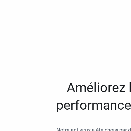
Améliorez l
performances
Notre antivirus a été choisi par 