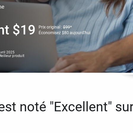
ne
nt
$
19
Prix original :
$
99
*
Économisez
$
80
aujourd'hui
vril 2025
eilleur produit
st noté "Excellent" sur