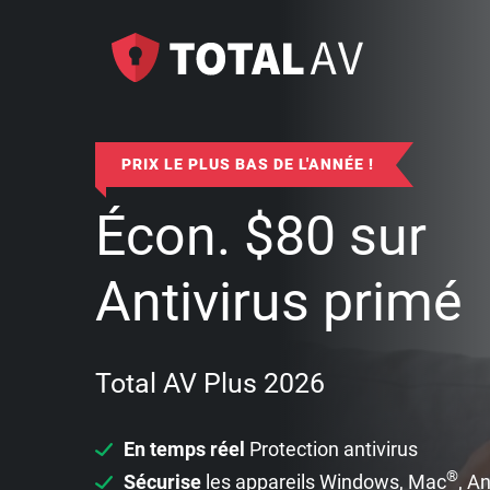
PRIX LE PLUS BAS DE L'ANNÉE !
Écon.
$
80
sur
Antivirus primé
Total AV Plus 2026
En temps réel
Protection antivirus
®
Sécurise
les appareils Windows, Mac
, A