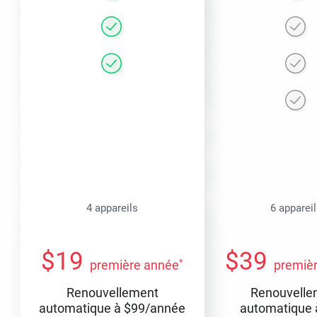
4 appareils
6 apparei
$
19
$
39
*
première année
premiè
Renouvellement
Renouvelle
automatique à
$
99
/année
automatique