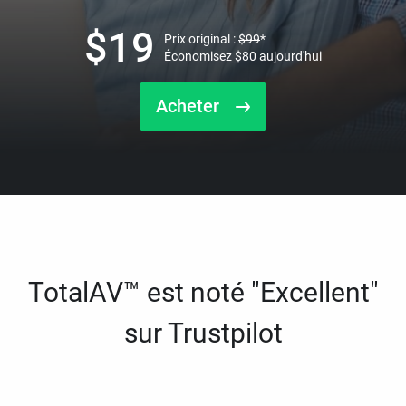
$
19
Prix original :
$
99
*
Économisez
$
80
aujourd'hui
Acheter
TotalAV™ est noté "Excellent"
sur Trustpilot