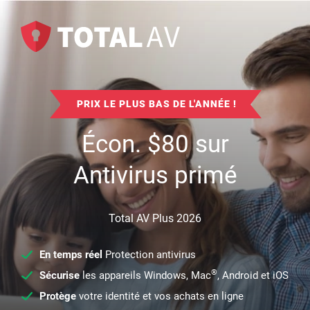
PRIX LE PLUS BAS DE L'ANNÉE !
Écon.
$
80
sur
Antivirus primé
Total AV Plus 2026
En temps réel
Protection antivirus
®
Sécurise
les appareils Windows, Mac
, Android et iOS
Protège
votre identité et vos achats en ligne