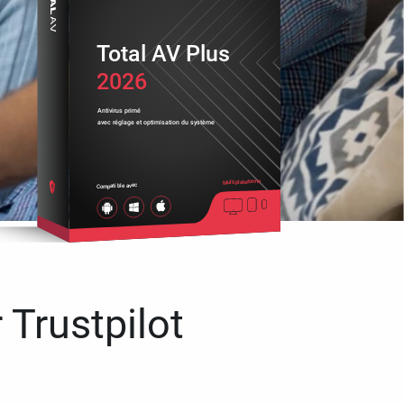
Total AV Plus
2026
Antivirus primé
avec réglage et optimisation du système
Multiplateforme
Compatible avec
 Trustpilot