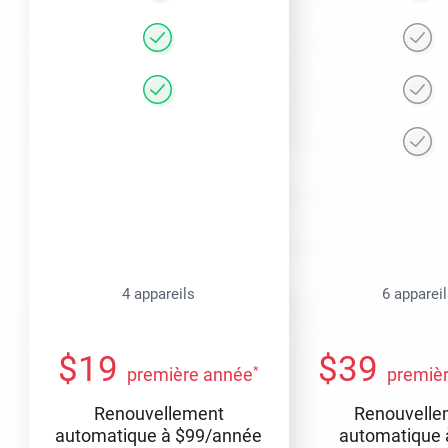
4 appareils
6 apparei
$
19
$
39
*
première année
premiè
Renouvellement
Renouvelle
automatique à
$
99
/année
automatique