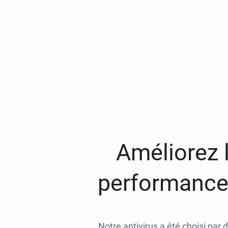
Améliorez l
performances
Notre antivirus a été choisi par 