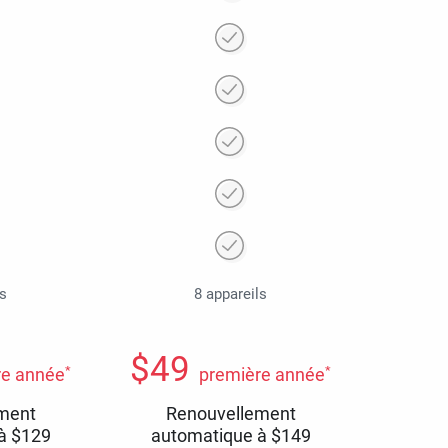
ls
8 appareils
$
49
*
*
re année
première année
ment
Renouvellement
 à
$
129
automatique à
$
149