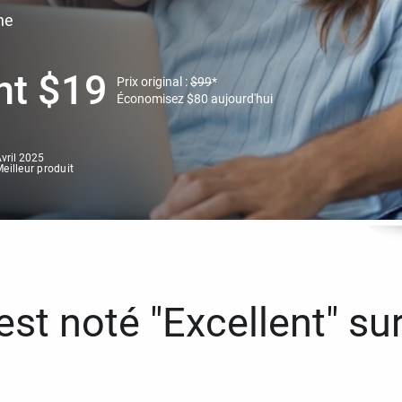
ne
nt
$
19
Prix original :
$
99
*
Économisez
$
80
aujourd'hui
vril 2025
eilleur produit
st noté "Excellent" sur