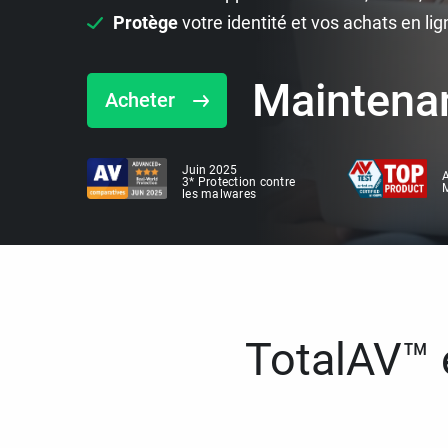
Protège
votre identité et vos achats en lig
Maintena
Acheter
Juin 2025
A
3* Protection contre
M
les malwares
TotalAV™ e