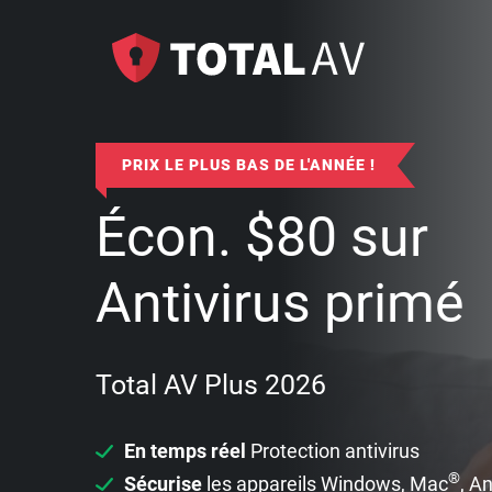
PRIX LE PLUS BAS DE L'ANNÉE !
Écon.
$
80
sur
Antivirus primé
Total AV Plus 2026
En temps réel
Protection antivirus
®
Sécurise
les appareils Windows, Mac
, A