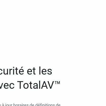
urité et les
avec TotalAV™
 à jour horaires de définitions de