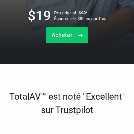
$
19
Prix original :
$
99
*
Économisez
$
80
aujourd'hui
Acheter
TotalAV™ est noté "Excellent"
sur Trustpilot