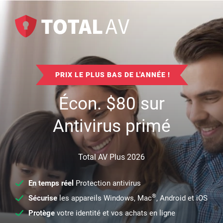
PRIX LE PLUS BAS DE L'ANNÉE !
Écon.
$
80
sur
Antivirus primé
Total AV Plus 2026
En temps réel
Protection antivirus
®
Sécurise
les appareils Windows, Mac
, Android et iOS
Protège
votre identité et vos achats en ligne