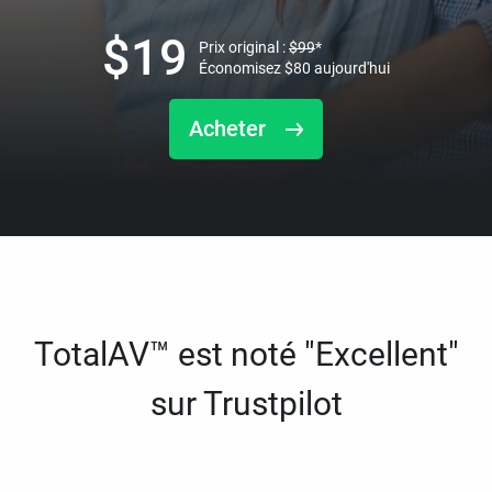
$
19
Prix original :
$
99
*
Économisez
$
80
aujourd'hui
Acheter
TotalAV™ est noté "Excellent"
sur Trustpilot